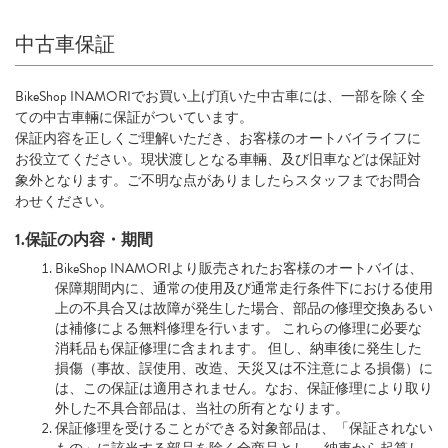
中古車保証
BikeShop INAMORIでお買い上げ頂いた中古車には、一部を除く全
ての中古車輛に保証がついています。
保証内容を正しくご理解いただき、お客様のオートバイライフに
お役立てください。現状渡しとなる車輛、及び旧車などは保証対
象外となります。ご不明な点がありましたらスタッフまでお問合
わせください。
1.保証の内容・期間
BikeShop INAMORIより販売されたお客様のオートバイは、
保障期間内に、通常の使用及び通常走行条件下における使用
上の不具合又は故障が発生した場合、部品の修理交換あるい
は補修による無料修理を行います。 これらの修理に必要な
消耗品も保証修理に含まれます。 但し、納車後に発生した
損傷（事故、誤使用、改造、天災又は不注意による損傷）に
は、この保証は適用されません。なお、保証修理により取り
外した不具合部品は、当社の所有となります。
保証修理を受けることができる対象部品は、「保証されない