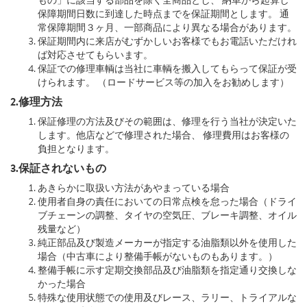
もの」に該当する部品を除く全商品とし、 納車から起算し
保障期間日数に到達した時点までを保証期間とします。 通
常保障期間３ヶ月、一部商品により異なる場合があります。
保証期間内に来店がむずかしいお客様でもお電話いただけれ
ば対応させてもらいます。
保証での修理車輌は当社に車輌を搬入してもらって保証が受
けられます。 （ロードサービス等の加入をお勧めします）
2.修理方法
保証修理の方法及びその範囲は、修理を行う当社が決定いた
します。他店などで修理された場合、 修理費用はお客様の
負担となります。
3.保証されないもの
あきらかに取扱い方法があやまっている場合
使用者自身の責任においての日常点検を怠った場合（ドライ
ブチェーンの調整、タイヤの空気圧、ブレーキ調整、オイル
残量など）
純正部品及び製造メーカーが指定する油脂類以外を使用した
場合（中古車により整備手帳がないものもあります。）
整備手帳に示す定期交換部品及び油脂類を指定通り交換しな
かった場合
特殊な使用状態での使用及びレース、ラリー、トライアルな