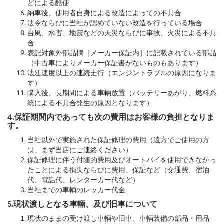
どによる酷使
納車後、使用者自身による改造によっての不具合
法令ならびに当社が認めていない改造を行っている場合
台風、水害、地震などの天災ならびに事故、火災による不具
合
表記対象外部品欄［メーカー保証内］に記載されている部品
（中古車によりメーカー保証書がないものもあります）
法廷速度以上の連続走行（エンジントラブルの原因になりま
す）
購入後、長期間による車輛放置（バッテリーあがり、燃料系
統による不具合発生の原因となります）
4.保証期間内であっても次の費用はお客様の負担となりま
す。
当社以外で実施された保証修理の費用（遠方でご使用の方
は、まず当店にご連絡ください）
保証修理に伴う付随的費用及びオートバイを使用できなかっ
たことによる損失ならびに費用、保証など（交通費、宿泊
代、電話代、レンターカー代など）
当社までの車輌のレッカー代金
5.現状渡しとなる車輛、及び旧車について
現状のままの受け渡し車輛や旧車、車輛装備の部品・用品