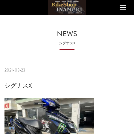
Toggle
naviga
NEWS
シグナスX
2021-03-23
シグナスX