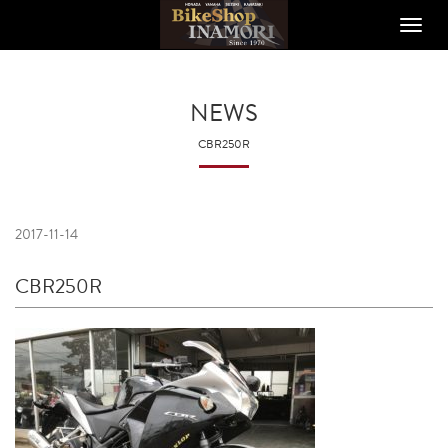
Toggle
naviga
NEWS
CBR250R
2017-11-14
CBR250R