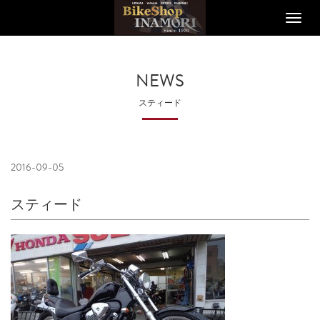
Toggle
naviga
NEWS
スティード
2016-09-05
スティード